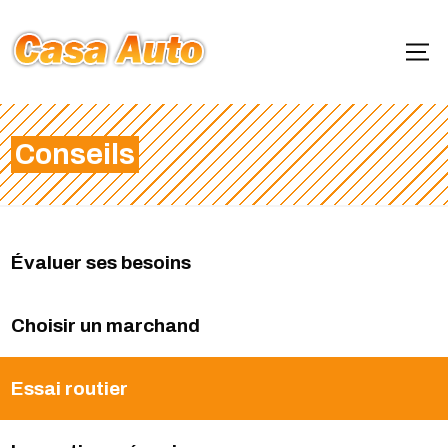
Conseils
Évaluer ses besoins
Choisir un marchand
Essai routier